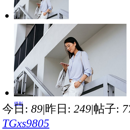
摄影爱好者
摄影
今日:
89
|
昨日:
249
|
帖子:
7
TGxs9805