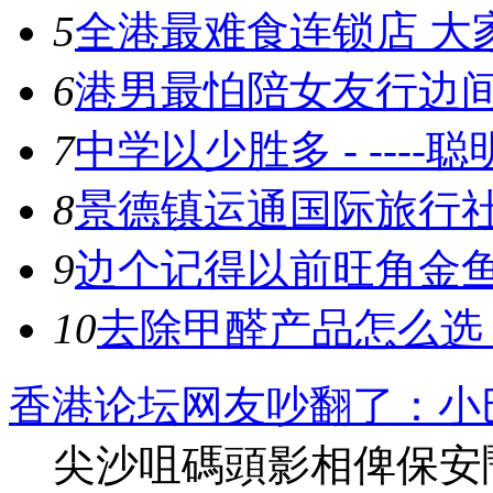
5
全港最难食连锁店 大家
6
港男最怕陪女友行边
7
中学以少胜多 - ----
8
景德镇运通国际旅行
9
边个记得以前旺角金
10
去除甲醛产品怎么选
香港论坛网友吵翻了：小
尖沙咀碼頭影相俾保安