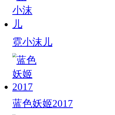
霓小沫儿
蓝色妖姬2017