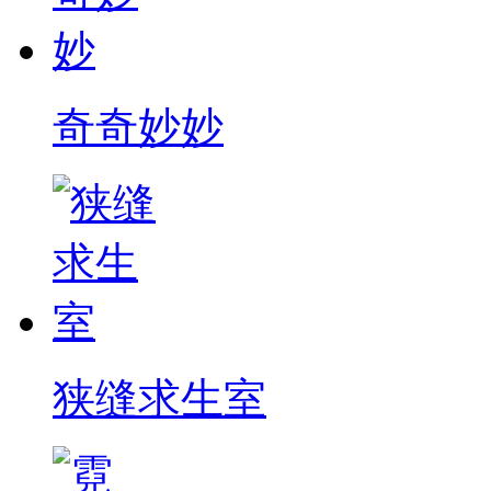
奇奇妙妙
狭缝求生室