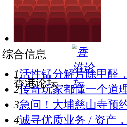
综合信息
1
活性锰分解片除甲醛
香港论坛 ...
2
传奇玩家都懂一个道
3
急问！大埔慈山寺预约爆满
4
诚寻优质业务 / 资