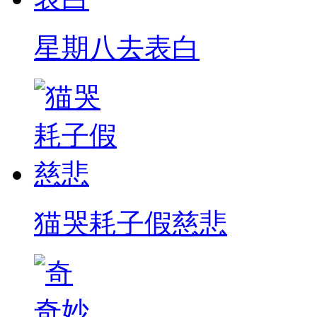
星期八去表白
猫哭耗子假慈悲