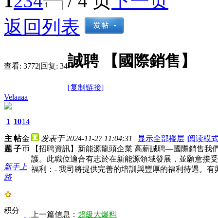
1
2
3
4
/ 4 页
下一页
返回列表
誠聘 【國際銷售】
查看:
3772
|
回复:
34
[复制链接]
Velaaaa
1
10
14
主
帖
金
发表于 2024-11-27 11:04:31
|
显示全部楼层
|
阅读模
题
子
币
【招聘資訊】新能源龍頭企業 高薪誠聘—國際銷售我
護。此職位適合有志於在新能源領域發展，並願意接受挑
新手上
福利：- 我司將提供完善的培訓與豐厚的福利待遇。
路
积分
上一篇信息：
超級大爆料