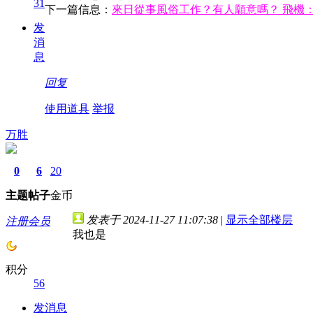
31
下一篇信息：
來日從事風俗工作？有人願意嗎？ 飛機：@J
发
消
息
回复
使用道具
举报
万胜
0
6
20
主题
帖子
金币
发表于 2024-11-27 11:07:38
|
显示全部楼层
注册会员
我也是
积分
56
发消息