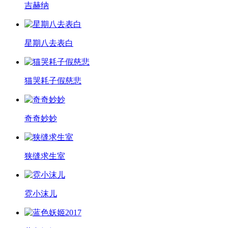
吉赫纳
星期八去表白
猫哭耗子假慈悲
奇奇妙妙
狭缝求生室
霓小沫儿