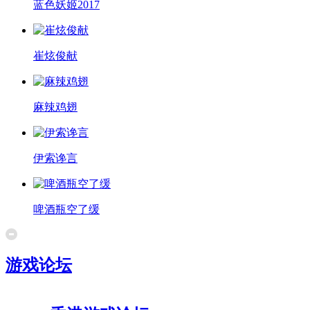
蓝色妖姬2017
崔炫俊献
麻辣鸡翅
伊索谗言
啤酒瓶空了缓
游戏论坛