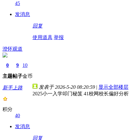
45
发消息
回复
使用道具
举报
澄怀观道
0
9
10
主题
帖子
金币
发表于 2026-5-20 08:20:59
|
显示全部楼层
新手上路
2025小一入学叩门秘笈 41校网校长偏好分析
积分
40
发消息
回复