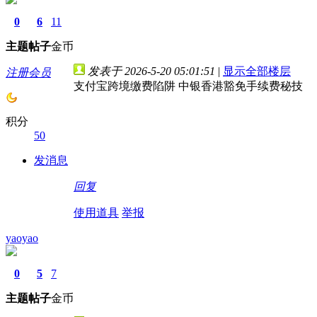
0
6
11
主题
帖子
金币
发表于 2026-5-20 05:01:51
|
显示全部楼层
注册会员
支付宝跨境缴费陷阱 中银香港豁免手续费秘技
积分
50
发消息
回复
使用道具
举报
yaoyao
0
5
7
主题
帖子
金币