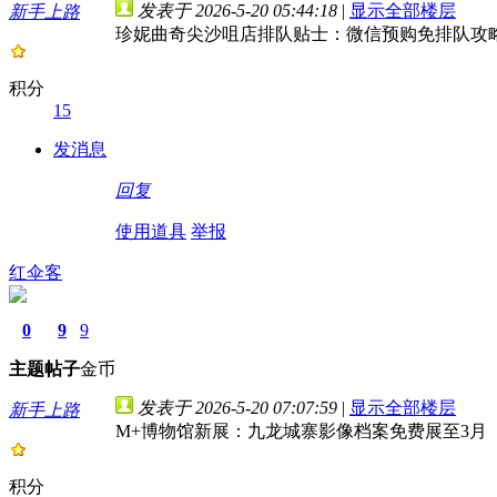
发表于 2026-5-20 05:44:18
|
显示全部楼层
新手上路
珍妮曲奇尖沙咀店排队贴士：微信预购免排队攻
积分
15
发消息
回复
使用道具
举报
红伞客
0
9
9
主题
帖子
金币
发表于 2026-5-20 07:07:59
|
显示全部楼层
新手上路
M+博物馆新展：九龙城寨影像档案免费展至3月
积分