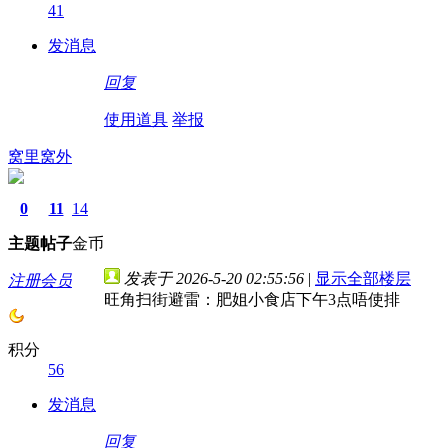
41
发消息
回复
使用道具
举报
窝里窝外
0
11
14
主题
帖子
金币
发表于 2026-5-20 02:55:56
|
显示全部楼层
注册会员
旺角扫街避雷：肥姐小食店下午3点唔使排
积分
56
发消息
回复