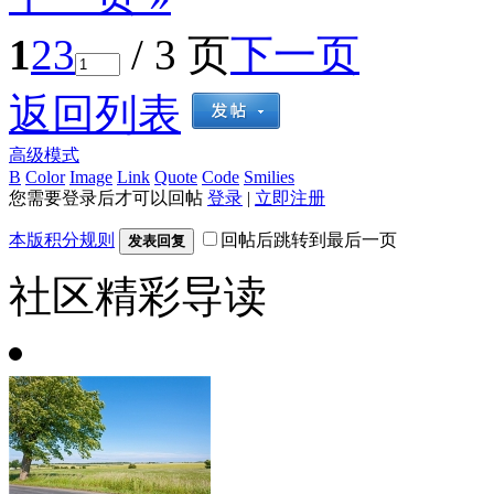
1
2
3
/ 3 页
下一页
返回列表
高级模式
B
Color
Image
Link
Quote
Code
Smilies
您需要登录后才可以回帖
登录
|
立即注册
本版积分规则
回帖后跳转到最后一页
发表回复
社区精彩导读