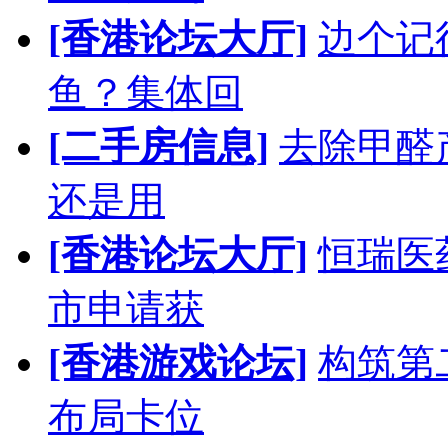
[香港论坛大厅]
边个记
鱼？集体回
[二手房信息]
去除甲醛
还是用
[香港论坛大厅]
恒瑞医
市申请获
[香港游戏论坛]
构筑第
布局卡位