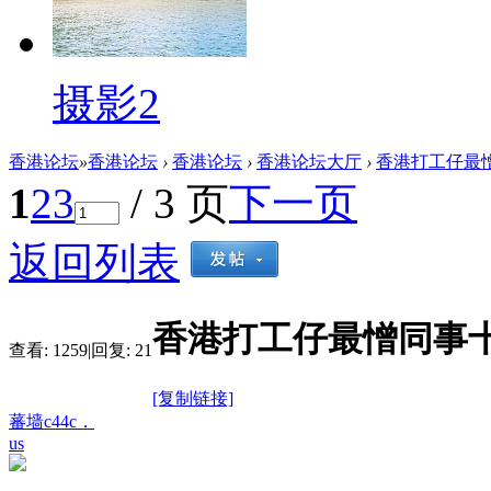
摄影2
香港论坛
»
香港论坛
›
香港论坛
›
香港论坛大厅
›
香港打工仔最憎同
1
2
3
/ 3 页
下一页
返回列表
香港打工仔最憎同事十大
查看:
1259
|
回复:
21
[复制链接]
蕃墙c44c．
us