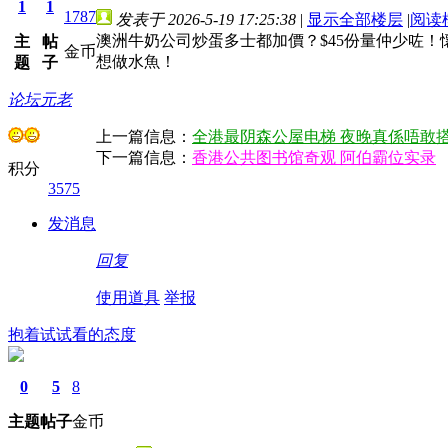
1
1
1787
发表于 2026-5-19 17:25:38
|
显示全部楼层
|
阅读
澳洲牛奶公司炒蛋多士都加價？$45份量仲少咗！
主
帖
金币
想做水魚！
题
子
论坛元老
上一篇信息：
全港最阴森公屋电梯 夜晚真係唔敢
下一篇信息：
香港公共图书馆奇观 阿伯霸位实录
积分
3575
发消息
回复
使用道具
举报
抱着试试看的态度
0
5
8
主题
帖子
金币