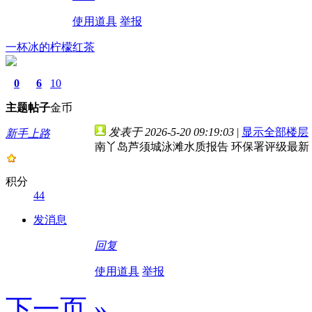
使用道具
举报
一杯冰的柠檬红茶
0
6
10
主题
帖子
金币
发表于 2026-5-20 09:19:03
|
显示全部楼层
新手上路
南丫岛芦须城泳滩水质报告 环保署评级最新
积分
44
发消息
回复
使用道具
举报
下一页 »