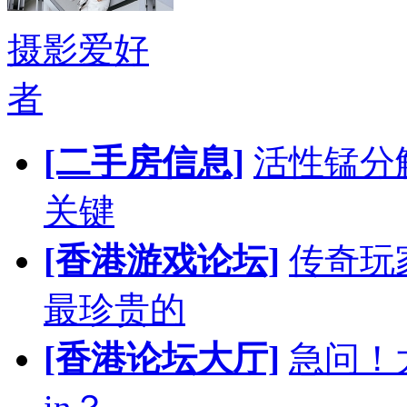
摄影爱好
者
[二手房信息]
活性锰分
关键
[香港游戏论坛]
传奇玩
最珍贵的
[香港论坛大厅]
急问！